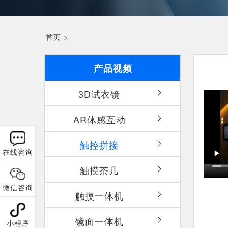
首页
>
产品视频
3D试衣镜
AR体感互动
触控拼接
在线咨询
触摸茶几
微信咨询
触摸一体机
镜面一体机
小程序