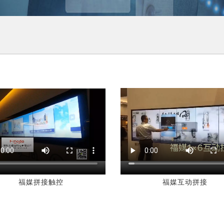
福媒拼接触控
福媒互动拼接