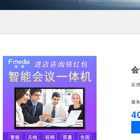
会
应
服
4