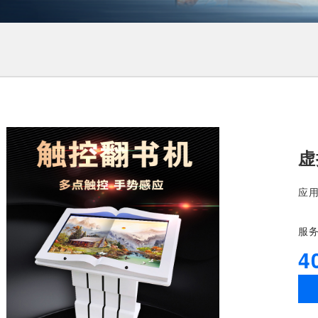
虚
应
服
4