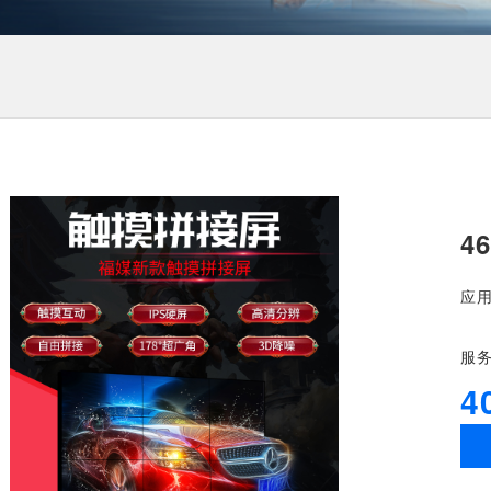
4
应
服
4